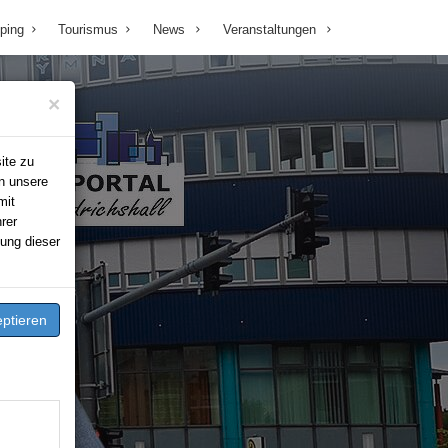
ping
Tourismus
News
Veranstaltungen
×
ite zu
n unsere
mit
rer
ung dieser