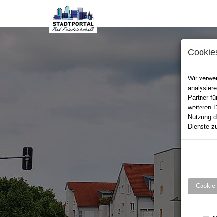
Cookie
Wir verwen
analysier
Partner fü
weiteren D
Nutzung d
Dienste zu
Cookie 