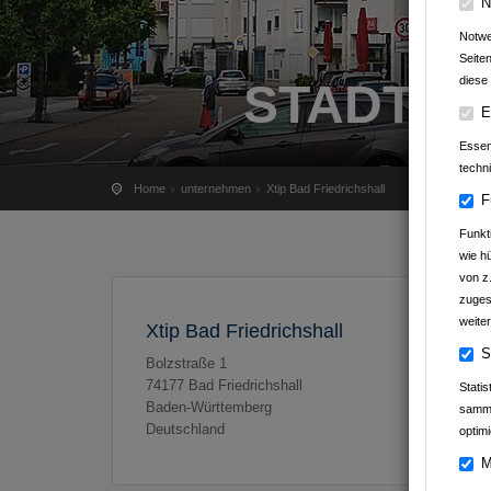
N
Notwe
Seite
diese 
STADTPO
E
Essenz
techn
Home
unternehmen
Xtip Bad Friedrichshall
F
Funkt
wie h
von z
zuges
weiter
Xtip Bad Friedrichshall
S
Bolzstraße 1
74177
Bad Friedrichshall
Stati
Baden-Württemberg
samme
Deutschland
optimi
M