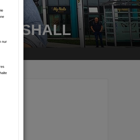
ie
hne
ICHSHALL
n nur
res
halte