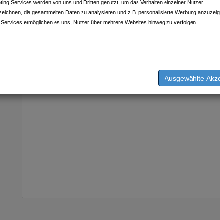
ting Services werden von uns und Dritten genutzt, um das Verhalten einzelner Nutzer
zeichnen, die gesammelten Daten zu analysieren und z.B. personalisierte Werbung anzuzeig
 Services ermöglichen es uns, Nutzer über mehrere Websites hinweg zu verfolgen.