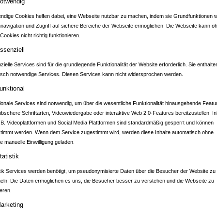
otwendig
ndige Cookies helfen dabei, eine Webseite nutzbar zu machen, indem sie Grundfunktionen w
nnavigation und Zugriff auf sichere Bereiche der Webseite ermöglichen. Die Webseite kann o
Cookies nicht richtig funktionieren.
RTAL BAD FRIEDR
ssenziell
ielle Services sind für die grundlegende Funktionalität der Website erforderlich. Sie enthalte
isch notwendige Services. Diesen Services kann nicht widersprochen werden.
unktional
ionale Services sind notwendig, um über die wesentliche Funktionalität hinausgehende Featu
übschere Schriftarten, Videowiedergabe oder interaktive Web 2.0-Features bereitzustellen. In
.B. Videoplattformen und Social Media Plattformen sind standardmäßig gesperrt und können
timmt werden. Wenn dem Service zugestimmt wird, werden diese Inhalte automatisch ohne
e manuelle Einwilligung geladen.
tatistik
stik Services werden benötigt, um pseudonymisierte Daten über die Besucher der Website zu
ln. Die Daten ermöglichen es uns, die Besucher besser zu verstehen und die Webseite zu
eren.
arketing