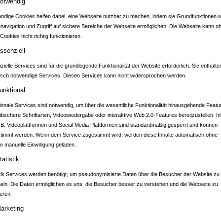
otwendig
ndige Cookies helfen dabei, eine Webseite nutzbar zu machen, indem sie Grundfunktionen w
nnavigation und Zugriff auf sichere Bereiche der Webseite ermöglichen. Die Webseite kann o
Cookies nicht richtig funktionieren.
RTAL BAD FRIEDR
ssenziell
ielle Services sind für die grundlegende Funktionalität der Website erforderlich. Sie enthalte
isch notwendige Services. Diesen Services kann nicht widersprochen werden.
unktional
ionale Services sind notwendig, um über die wesentliche Funktionalität hinausgehende Featu
übschere Schriftarten, Videowiedergabe oder interaktive Web 2.0-Features bereitzustellen. In
.B. Videoplattformen und Social Media Plattformen sind standardmäßig gesperrt und können
Geschrieben am
15.03.2020
von
Leintalzoo Schwaigern
timmt werden. Wenn dem Service zugestimmt wird, werden diese Inhalte automatisch ohne
e manuelle Einwilligung geladen.
ER LEINTALZOO IST GEÖFFNET.
tatistik
stik Services werden benötigt, um pseudonymisierte Daten über die Besucher der Website zu
ln. Die Daten ermöglichen es uns, die Besucher besser zu verstehen und die Webseite zu
 Leintalzoo ist bislang noch uneingeschränkt geöffnet. Wir empfehle
eren.
teckungen auch bei Zoobesuch zu beachten. Wer sich krank fühlt soll
arketing