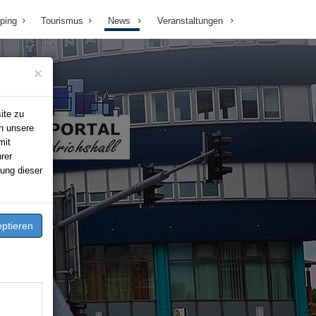
ping
Tourismus
News
Veranstaltungen
×
ite zu
n unsere
mit
rer
ung dieser