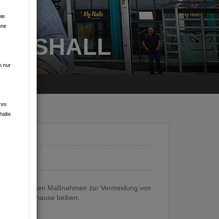
ie
hne
ICHSHALL
n nur
res
halte
n die allgemeinen Maßnahmen zur Vermeidung von
te besser Zuhause beiben.