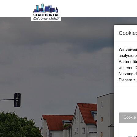
Cookie
Wir verwen
analysier
Partner fü
weiteren D
Nutzung d
Dienste zu
Cookie 