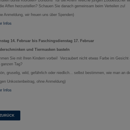
 füllen bunte Klorollen-"Bonbons" für die Affen! Welche jungen Zoobesucher 
 die Affen herzustellen? Schauen Sie danach gemeinsam beim Verteilen zu!
ne Anmeldung, wir freuen uns über Spenden)
r Infos
stag 14. Februar bis Faschingsdienstag 17. Februar
derschminken und Tiermasken basteln
men Sie mit Ihren Kindern vorbei! Verzaubert nicht etwas Farbe im Gesicht 
 ganzen Tag?
ön, gruselig, wild, gefährlich oder niedlich... selbst bestimmen, wie man an
gen Unkostenbeitrag, ohne Anmeldung)
r Infos
ZURÜCK