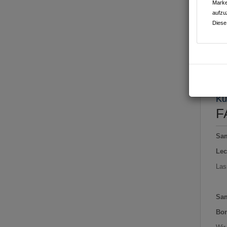
Marke
aufzu
Diese
Ges
Ku
F
Sam
Lec
Las
Sam
Bon