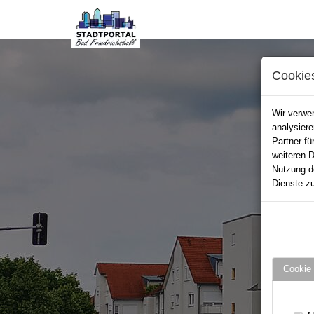
Cookie
Wir verwen
analysier
Partner fü
weiteren D
Nutzung d
Dienste zu
Cookie 