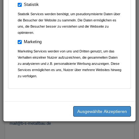
Statistik
Geschrieben am
11.09.2025
von
BAUMGÄRTNER & SCHULZ
Statistik Services werden benötigt, um pseudonymisierte Daten über
METALLBAU GmbH
die Besucher der Website zu sammeln. Die Daten ermöglichen es
uns, die Besucher besser zu verstehen und die Webseite zu
optimieren.
Metallbauer/in
Marketing
Marketing Services werden von uns und Dritten genutzt, um das
Verhalten einzelner Nutzer aufzuzeichnen, die gesammelten Daten
Erfahrungen in der Metallbearbeitung, Schweißtechnik und
zu analysieren und z.B. personalisierte Werbung anzuzeigen. Diese
Montage sind von Vorteil. Zu den Aufgaben gehören das
Services ermöglichen es uns, Nutzer über mehrere Websites hinweg
Herstellen, Montieren und Instandsetzen von
zu verfolgen.
Metallkonstruktionen, das Lesen von Zeichnungen sowie das
sorgfältige Arbeiten nach technischen Vorgaben.
Wenn Du an einer spannenden Tätigkeit in einem motivierten
Team interessiert bist, sende uns einfach Deine Bewerbung
oder melde Dich telefonisch bei uns.
mail@b-s-metallbau.de