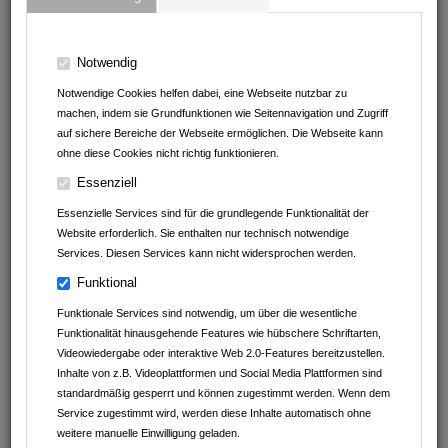
ATC Armoloy Technology Coatings GmbH & Co.KG
BAUMGÄRTNER & SCHULZ METALLBAU GmbH
Notwendig
Notwendige Cookies helfen dabei, eine Webseite nutzbar zu
Müller Reisen
machen, indem sie Grundfunktionen wie Seitennavigation und Zugriff
auf sichere Bereiche der Webseite ermöglichen. Die Webseite kann
Autohaus Schwarz GmbH&Co.KG
ohne diese Cookies nicht richtig funktionieren.
Essenziell
Beck GmbH
Essenzielle Services sind für die grundlegende Funktionalität der
Klein Tortechnik Service
Website erforderlich. Sie enthalten nur technisch notwendige
Services. Diesen Services kann nicht widersprochen werden.
Funktional
Funktionale Services sind notwendig, um über die wesentliche
Funktionalität hinausgehende Features wie hübschere Schriftarten,
Videowiedergabe oder interaktive Web 2.0-Features bereitzustellen.
Inhalte von z.B. Videoplattformen und Social Media Plattformen sind
standardmäßig gesperrt und können zugestimmt werden. Wenn dem
Service zugestimmt wird, werden diese Inhalte automatisch ohne
weitere manuelle Einwilligung geladen.