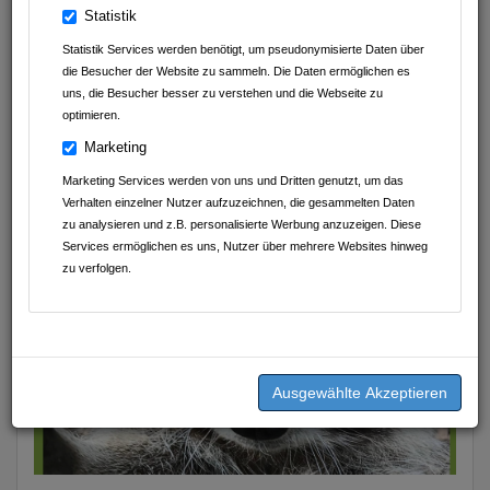
Avdyli Immobilien
Statistik
Statistik Services werden benötigt, um pseudonymisierte Daten über
Abnehmen im Liegen Sinsheim
die Besucher der Website zu sammeln. Die Daten ermöglichen es
uns, die Besucher besser zu verstehen und die Webseite zu
D.A.S. Nachhilfeinstitut UG (haftungsbeschränkt)
optimieren.
Geschmackvoll Food Club
Marketing
Marketing Services werden von uns und Dritten genutzt, um das
K&J Kompressionsversorgung
Verhalten einzelner Nutzer aufzuzeichnen, die gesammelten Daten
zu analysieren und z.B. personalisierte Werbung anzuzeigen. Diese
Schnitzel Charly
Services ermöglichen es uns, Nutzer über mehrere Websites hinweg
zu verfolgen.