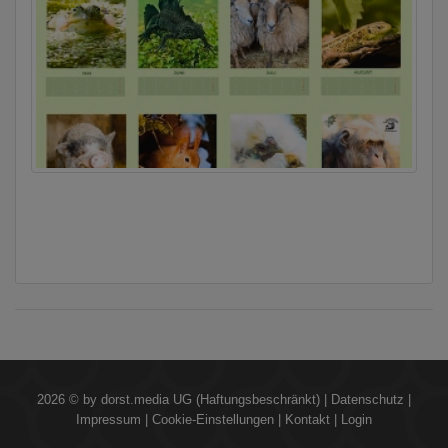
2026 © by
dorst.media UG (Haftungsbeschränkt)
|
Datenschutz
|
Impressum
|
Cookie-Einstellungen
|
Kontakt
|
Login