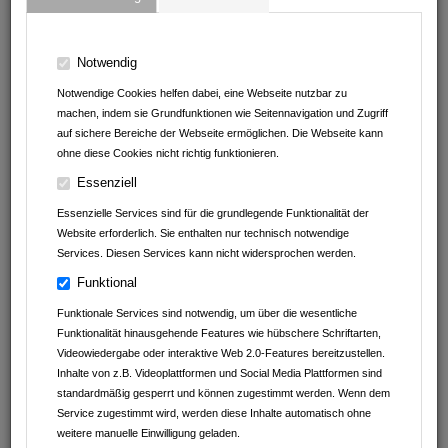
REGION
Hier können Sie sparen!
Notwendig
ANGEBOTE VON
Notwendige Cookies helfen dabei, eine Webseite nutzbar zu
machen, indem sie Grundfunktionen wie Seitennavigation und Zugriff
Imbiss am Baumarkt
auf sichere Bereiche der Webseite ermöglichen. Die Webseite kann
ohne diese Cookies nicht richtig funktionieren.
Andrea Erath - Bosch Cookit Handelsvertretung
Essenziell
Müller Reisen
Essenzielle Services sind für die grundlegende Funktionalität der
Website erforderlich. Sie enthalten nur technisch notwendige
clever fit Mosbach
Services. Diesen Services kann nicht widersprochen werden.
Funktional
Leintalzoo Schwaigern
Funktionale Services sind notwendig, um über die wesentliche
Fachwerk Optik
Funktionalität hinausgehende Features wie hübschere Schriftarten,
Videowiedergabe oder interaktive Web 2.0-Features bereitzustellen.
Kaffeefaktur
Inhalte von z.B. Videoplattformen und Social Media Plattformen sind
standardmäßig gesperrt und können zugestimmt werden. Wenn dem
Service zugestimmt wird, werden diese Inhalte automatisch ohne
Autohaus Schwarz GmbH&Co.KG
weitere manuelle Einwilligung geladen.